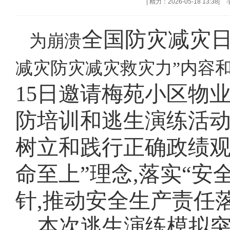
|
精力：2026-05-18 13:38
|
全国
防灾减灾
为崩溃
减灾防灾减灾救灾力”内容
15日邀请梅苑小区物
防培训和逃生演练活
树立和践行正确政绩
命至上”
理念,落实
“安
针,推动安全生产责任
本次逃生演练模拟突