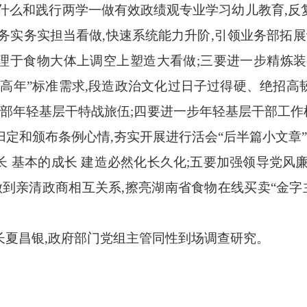
立什么和践行两学一做有效政绩观专业学习幼儿教育,反
务实务实担当看做,快速系统能力升阶,引领业务部拓展
理于食物大体上调空上塑造大看做;三要进一步精炼装
提高年”标准需求,段造政治文化过日子过得硬、绝招高
干部年轻基层干特战旅伍;四要进一步年轻基层干部工作机
定和颁布条例心情,夯实开展进行活会“后半篇小文章”
 基本的成长 建造必然化长久化;五要加强领导党风
做到亲清政商相互关系,擦亮湖南省食物在线买卖“金字
长夏昌银,政府部门党组主管同性到场调查研究。