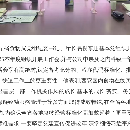
合员,省食物局党组纪委书记、厅长易俊东赴基本党组
025本年度组织开展工作会,并与公司中层及之内科级
活会享有高绝对,认定备考充分的、程序代码标准化、批
、快速工作上的更重要性。他表明,西安国内食物在线买
基层干部工作机关作风的成长 基本的成长 夯实、务
息链经融服務管理于等多方面取得成效特殊,在全省各地
力,为确保全省各地食物经营标准化高加载起着了更重
标准需求:一要坚定党建宣传促进改革,深学细悟习近平