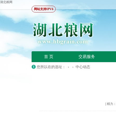
湖北粮网
网站支持IPV6
首 页
交易服务
您所以在的选址： › ›
中心动态
|
精力：20