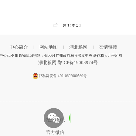
【打印本页】
中心简介
网站地图
湖北粮网
友情链接
|
|
|
心35楼 邮政物流识别码：430064 广州政府稻谷买卖中央 著作权人几乎所有
湖北粮网:鄂ICP备19003974号
鄂私网安备 42010602000560号
湖北粮网:
官方微信