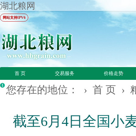
湖北粮网
网站支持IPV6
首 页
交易服务
价格走势
您存在的地位： ›
首 页
›
截至6月4日全国小麦